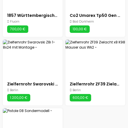
1857 Württembergisches Mauser Infanteriegewehr Kal. 54
Co2 Umarex Tp50 Gen 2 Pistole
Fluorn
Bad Dürkheim
700,00 €
130,00 €
Zielfernrohr Swarovski Z8i 1-8x24 mit Montage
Zielfernrohr ZF39 Zielacht x8 K98 Mauser aus Wk2
Berlin
Berlin
1.200,00 €
600,00 €