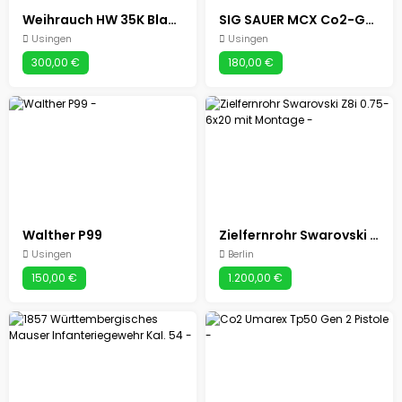
Weihrauch HW 35K Black Silence
SIG SAUER MCX Co2-Gewehr
Usingen
Usingen
300,00 €
180,00 €
Walther P99
Zielfernrohr Swarovski Z8i 0.75-6x20 mit Montage
Usingen
Berlin
150,00 €
1.200,00 €