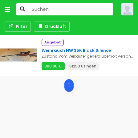
Filter
Druckluft
Angebot
Weihrauch HW 35K Black Silence
Zustand:Vom Verkäufer generalüberholt Versand mit:DHL Beschreibung Lieferumfang: • Weihrauch HW 35K Black Silence • Hubertus Zielfernrohr 4x32 • Montageschiene • Schalldämpfer Technische Details: • Länge ca. 122 cm (mit Schalldämpfer) • Lauflänge ca. 50 cm • Gewicht ca. 3,8 kg • Kaliber 4,5mm (.177) Diabolo • System: Federdruck Kipplauf • Automatische Sicherung • Abzug: Matchabzug • Schaft: Buchenholz • Vorderschaft mit Fingerrille • Hersteller: Weihrauch
300,00 €
61250 Usingen
1