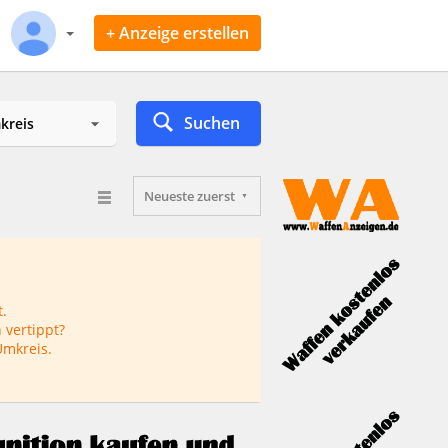
+ Anzeige erstellen
Suchen
Neueste zuerst
.
 vertippt?
Umkreis.