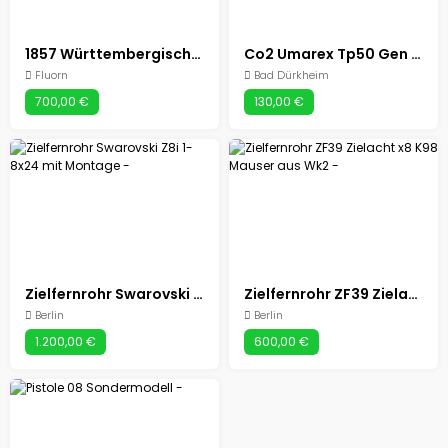
1857 Württembergisches Mauser Infanteriegewehr Kal. 54
Co2 Umarex Tp50 Gen 2 Pistole
Fluorn
Bad Dürkheim
700,00 €
130,00 €
Zielfernrohr Swarovski Z8i 1-8x24 mit Montage
Zielfernrohr ZF39 Zielacht x8 K98 Mauser aus Wk2
Berlin
Berlin
1.200,00 €
600,00 €