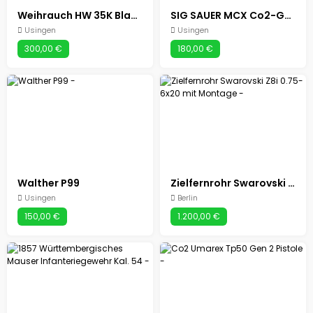
Weihrauch HW 35K Black Silence
SIG SAUER MCX Co2-Gewehr
Usingen
Usingen
300,00 €
180,00 €
Walther P99
Zielfernrohr Swarovski Z8i 0.75-6x20 mit Montage
Usingen
Berlin
150,00 €
1.200,00 €