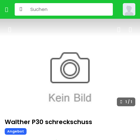
1
/
1
Walther P30 schreckschuss
Angebot