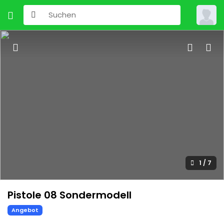
1
/
7
Pistole 08 Sondermodell
Angebot