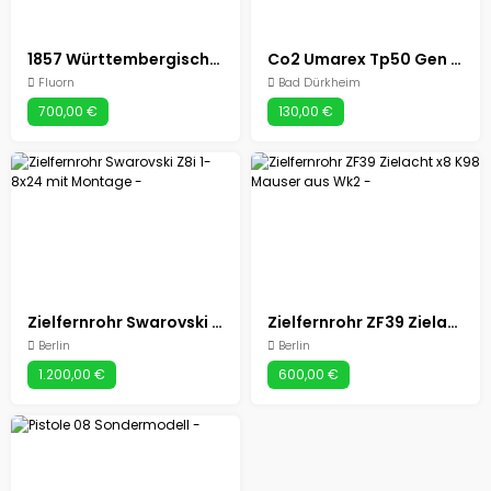
1857 Württembergisches Mauser Infanteriegewehr Kal. 54
Co2 Umarex Tp50 Gen 2 Pistole
Fluorn
Bad Dürkheim
700,00 €
130,00 €
Zielfernrohr Swarovski Z8i 1-8x24 mit Montage
Zielfernrohr ZF39 Zielacht x8 K98 Mauser aus Wk2
Berlin
Berlin
1.200,00 €
600,00 €