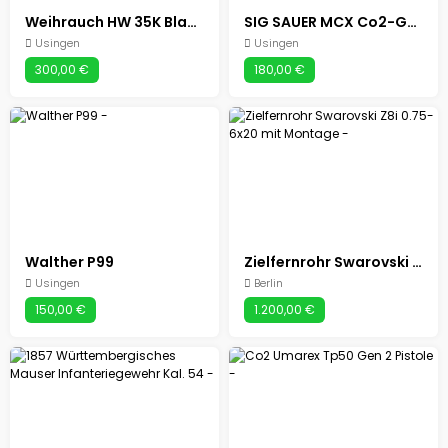
Weihrauch HW 35K Black Silence
SIG SAUER MCX Co2-Gewehr
Usingen
Usingen
300,00 €
180,00 €
Walther P99
Zielfernrohr Swarovski Z8i 0.75-6x20 mit Montage
Usingen
Berlin
150,00 €
1.200,00 €