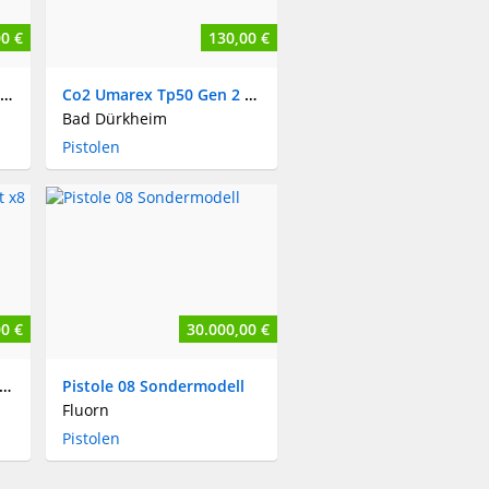
0 €
130,00 €
1857 Württembergisches Mauser Infanteriegewehr Kal. 54
Co2 Umarex Tp50 Gen 2 Pistole
Bad Dürkheim
Pistolen
0 €
30.000,00 €
lfernrohr ZF39 Zielacht x8 K98 Mauser aus Wk2
Pistole 08 Sondermodell
Fluorn
Pistolen