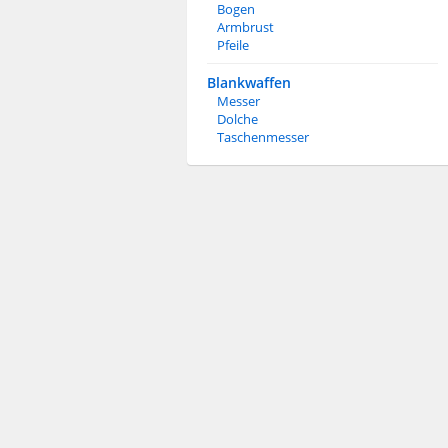
Bogen
Armbrust
Pfeile
Blankwaffen
Messer
Dolche
Taschenmesser