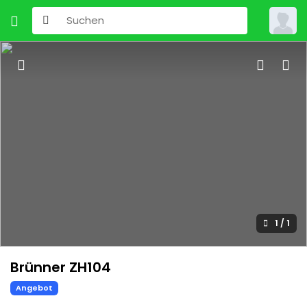
1
/
1
Brünner ZH104
Angebot